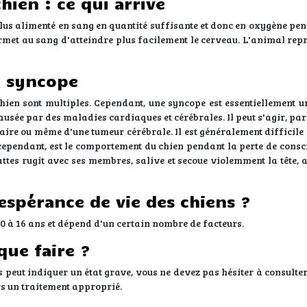
chien : ce qui arrive
lus alimenté en sang en quantité suffisante et donc en oxygène pen
ermet au sang d'atteindre plus facilement le cerveau. L'animal re
e syncope
chien sont multiples. Cependant, une syncope est essentiellement u
causée par des maladies cardiaques et cérébrales. Il peut s'agir, p
ire ou même d'une tumeur cérébrale. Il est généralement difficile 
 cependant, est le comportement du chien pendant la perte de consci
es rugit avec ses membres, salive et secoue violemment la tête, a
'espérance de vie des chiens ?
0 à 16 ans et dépend d'un certain nombre de facteurs.
que faire ?
s peut indiquer un état grave, vous ne devez pas hésiter à consulte
s un traitement approprié.