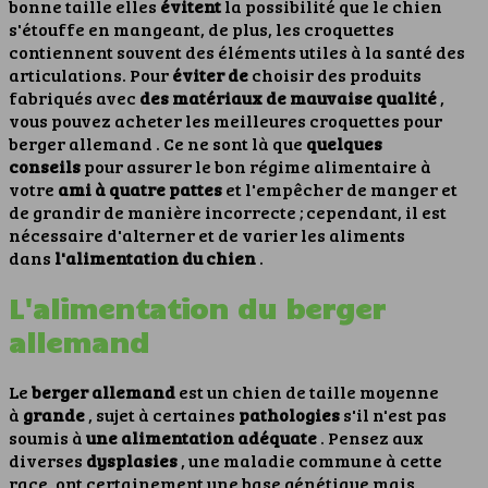
bonne taille elles
évitent
la possibilité que le chien
s'étouffe en mangeant, de plus, les croquettes
contiennent souvent des éléments utiles à la santé des
articulations. Pour
éviter de
choisir des produits
fabriqués avec
des matériaux de mauvaise qualité
,
vous pouvez acheter les
meilleures croquettes pour
berger allemand
.
Ce ne sont là que
quelques
conseils
pour assurer le bon régime alimentaire à
votre
ami à quatre pattes
et l'empêcher de manger et
de grandir de manière incorrecte ; cependant, il est
nécessaire d'alterner et de varier les aliments
dans
l'alimentation du chien
.
L'alimentation du berger
allemand
Le
berger allemand
est un chien de taille moyenne
à
grande
, sujet à certaines
pathologies
s'il n'est pas
soumis à
une alimentation adéquate
. Pensez aux
diverses
dysplasies
, une maladie commune à cette
race, ont certainement une base génétique mais