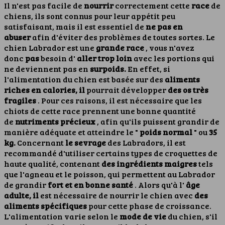
Il n'est pas facile de
nourrir
correctement cette
race
de
chiens, ils sont connus pour leur appétit peu
satisfaisant, mais il est essentiel de
ne pas en
abuser
afin d'éviter des problèmes de toutes sortes. Le
chien Labrador est une
grande race
, vous n'avez
donc
pas
besoin d'
aller trop loin
avec les portions qui
ne deviennent pas en
surpoids.
En effet, si
l'alimentation du chien est basée sur des
aliments
riches en calories, il
pourrait développer
des os très
fragiles
. Pour ces raisons, il est nécessaire que les
chiots de cette race prennent une bonne quantité
de
nutriments précieux
, afin qu'ils puissent grandir de
manière adéquate et atteindre le "
poids normal
" ou
35
kg.
Concernant
le sevrage
des Labradors, il est
recommandé d'utiliser certains types de croquettes de
haute qualité, contenant
des ingrédients maigres
tels
que l'agneau et le poisson, qui permettent au Labrador
de grandir
fort et en bonne santé
. Alors qu'à l'
âge
adulte, il
est nécessaire de nourrir le chien avec
des
aliments spécifiques
pour cette phase de croissance.
L'alimentation varie selon le
mode de vie
du chien, s'il