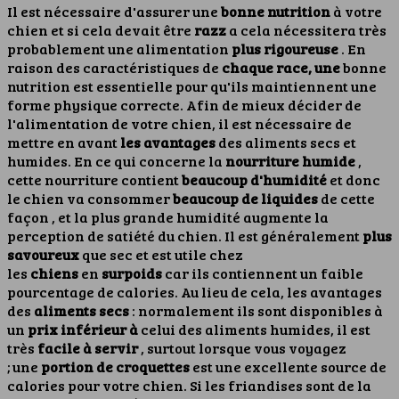
Il est nécessaire d'assurer une
bonne nutrition
à votre
chien et si cela devait être
razz
a cela nécessitera très
probablement une alimentation
plus rigoureuse
. En
raison des caractéristiques de
chaque race, une
bonne
nutrition est essentielle pour qu'ils maintiennent une
forme physique correcte.
Afin de mieux décider de
l'alimentation de votre chien, il est nécessaire de
mettre en avant
les avantages
des aliments secs et
humides. En ce qui concerne la
nourriture humide
,
cette nourriture contient
beaucoup d'humidité
et donc
le chien va consommer
beaucoup de liquides
de cette
façon , et la plus grande humidité augmente la
perception de satiété du chien. Il est généralement
plus
savoureux
que sec et est utile chez
les
chiens
en
surpoids
car ils contiennent un faible
pourcentage de calories.
Au lieu de cela, les avantages
des
aliments secs
: normalement ils sont disponibles à
un
prix inférieur à
celui des aliments humides, il est
très
facile à servir
, surtout lorsque vous voyagez
; une
portion de croquettes
est une excellente source de
calories pour votre chien. Si les friandises sont de la