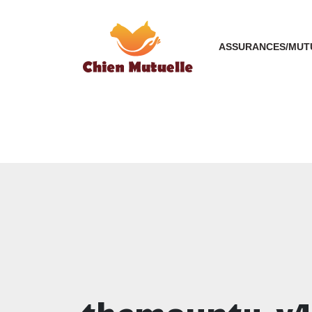
ASSURANCES/MUT
themounty-v4